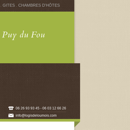
 . GITES . CHAMBRES D'HÔTES
u Puy du Fou
06 26 93 93 45 - 06 03 12 66 26
info@logisdeloumois.com