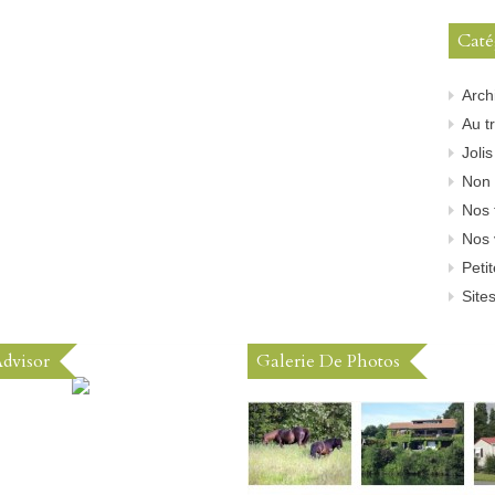
Caté
Arch
Au tr
Joli
Non 
Nos 
Nos 
Peti
Sites
Advisor
Galerie De Photos