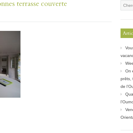
nes terrasse couverte
Arti
Vou
vacanc
Wee
On 
prêts,
de l’O
Quan
l’Oum
Ven
Orient