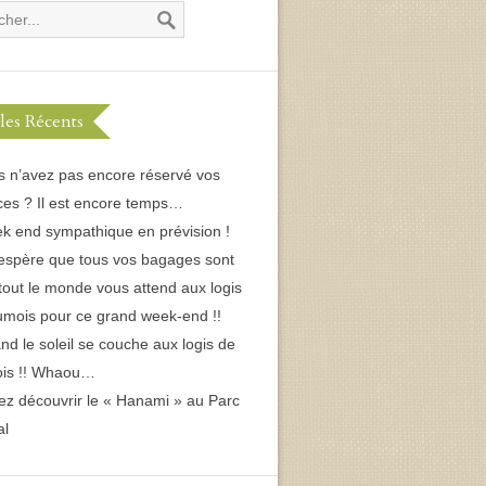
cles Récents
s n’avez pas encore réservé vos
es ? Il est encore temps…
k end sympathique en prévision !
espère que tous vos bagages sont
 tout le monde vous attend aux logis
umois pour ce grand week-end !!
d le soleil se couche aux logis de
ois !! Whaou…
ez découvrir le « Hanami » au Parc
al