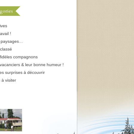
gories
ives
avail !
s paysages…
classé
fidèles compagnons
vacanciers & leur bonne humeur !
tes surprises à découvrir
 à visiter