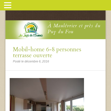
À Maulévrier et près du
Puy du Fou
Mobil-home 6-8 personnes
terrasse ouverte
Posté le décembre 6, 2016