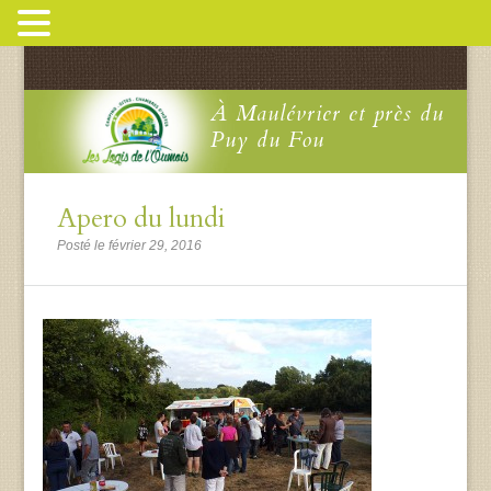
À Maulévrier et près du
Puy du Fou
Apero du lundi
Posté le février 29, 2016