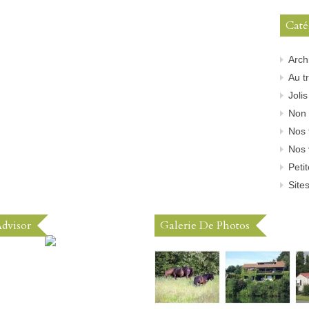
Caté
Arch
Au tr
Joli
Non 
Nos 
Nos 
Peti
Sites
Advisor
Galerie De Photos