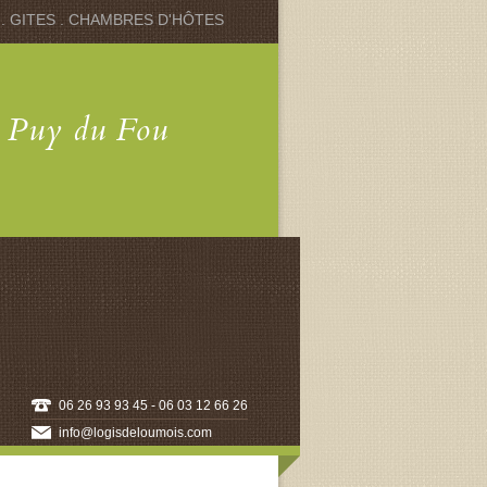
 . GITES . CHAMBRES D'HÔTES
u Puy du Fou
06 26 93 93 45 - 06 03 12 66 26
info@logisdeloumois.com