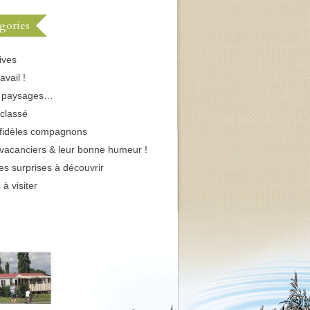
gories
ives
avail !
s paysages…
classé
fidèles compagnons
vacanciers & leur bonne humeur !
tes surprises à découvrir
 à visiter