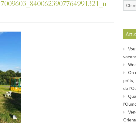
77009603_8400623907764991321_n
Arti
Vou
vacanc
Wee
On 
prêts,
de l’O
Quan
l’Oum
Ven
Orient