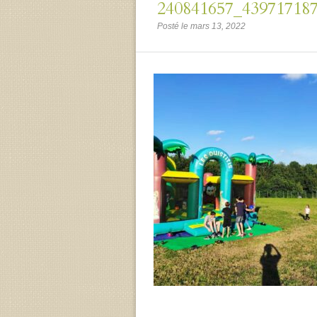
240841657_43971718
Posté le mars 13, 2022