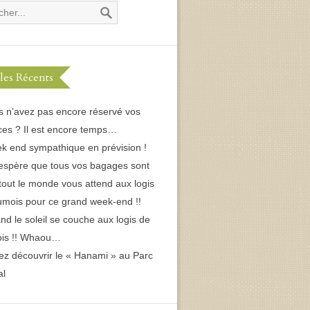
cles Récents
s n’avez pas encore réservé vos
es ? Il est encore temps…
k end sympathique en prévision !
espère que tous vos bagages sont
 tout le monde vous attend aux logis
umois pour ce grand week-end !!
d le soleil se couche aux logis de
ois !! Whaou…
ez découvrir le « Hanami » au Parc
al