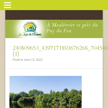
À Maulévrier et près du
Puy du Fou
240809653_4397171893676268_70454
(1)
Posté le mars 13, 2022