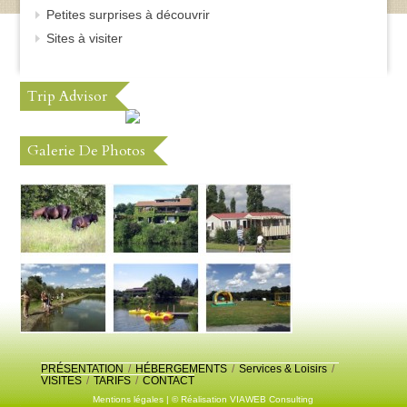
Petites surprises à découvrir
Sites à visiter
Trip Advisor
Galerie De Photos
PRÉSENTATION
/
HÉBERGEMENTS
/
Services & Loisirs
/
VISITES
/
TARIFS
/
CONTACT
Mentions légales
| © Réalisation
VIAWEB Consulting