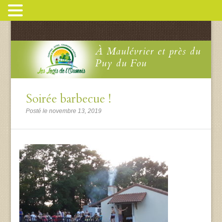
À Maulévrier et près du
Puy du Fou
Soirée barbecue !
Posté le novembre 13, 2019