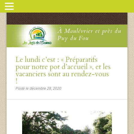
À Maulévrier et près du
Puy du Fou
Le lundi c’est : « Préparatifs
pour notre pot d’accueil », et les
vacanciers sont au rendez-vous
!
Posté le décembre 28, 2020