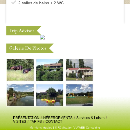
2 salles de bains + 2 WC
Trip Advisor
Galerie De Photos
PRÉSENTATION
/
HÉBERGEMENTS
/
Services & Loisirs
/
VISITES
/
TARIFS
/
CONTACT
Mentions légales
| © Réalisation
VIAWEB Consulting